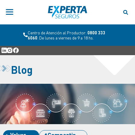
Centro de Atención al Productor:
0800 333
6060
. De lunes a viernes de 9 a 18 hs.
Blog
Volver