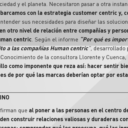
ciedad y el planeta. Necesitaron pasar a otra insta
barcamos con la estrategia customer centric y, co
ntender sus necesidades para diseñar las solucio
n otro nivel de relación entre compañías y person
uman centric
. Según el informe
“Por qué es import
ito a las compañías Human centric
”
, desarrollado
l Conocimiento de la consultora Llorente y Cuenca,
illo como imponente que reza así: hacer sentir bie
nes de por qué las marcas deberían optar por est
MINO
afirman que
al poner a las personas en el centro de
den construir relaciones valiosas y duraderas con
rsonas: comprender qué les preocupa, qué las inq