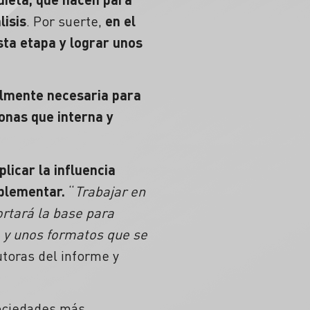
lisis
. Por suerte,
en el
sta etapa y lograr unos
almente necesaria para
onas que interna y
licar la influencia
mplementar.
“
Trabajar en
rtará la base para
a y unos formatos que se
utoras del informe y
ociedades más