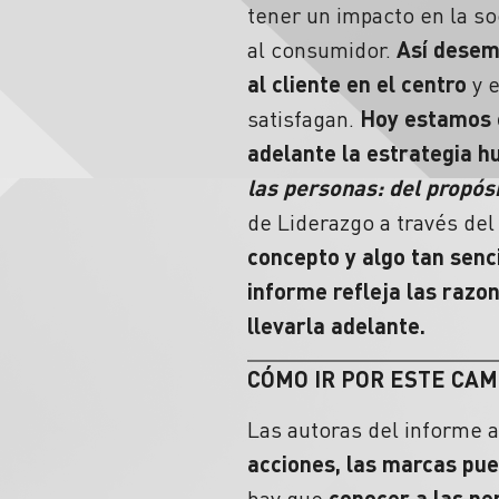
tener un impacto en la so
al consumidor.
Así desem
al cliente en el centro
y e
satisfagan.
Hoy estamos e
adelante la estrategia h
las personas: del propós
de Liderazgo a través de
concepto y algo tan senc
informe refleja las razo
llevarla adelante.
CÓMO IR POR ESTE CA
Las autoras del informe 
acciones, las marcas pue
hay que
conocer a las pe