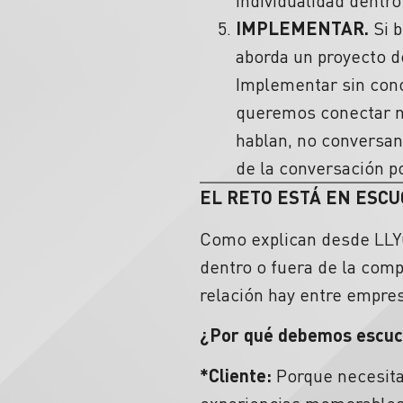
individualidad dentro
IMPLEMENTAR.
Si 
aborda un proyecto de
Implementar sin cono
queremos conectar no
hablan, no conversan 
de la conversación po
EL RETO ESTÁ EN ESCU
Como explican desde LLYC
dentro o fuera de la com
relación hay entre empre
¿Por qué debemos escu
*Cliente:
Porque necesita