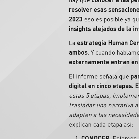
resolver esas sensacione
2023
eso es posible ya q
insights alejados de la i
La
estrategia Human Cent
ambos.
Y cuando hablam
externamente entran en 
El informe señala que
par
digital en cinco etapas. 
estas 5 etapas, implemen
trasladar una narrativa 
adapten a las necesidade
explican cada etapa así:
CONOCER
.
Estamos 