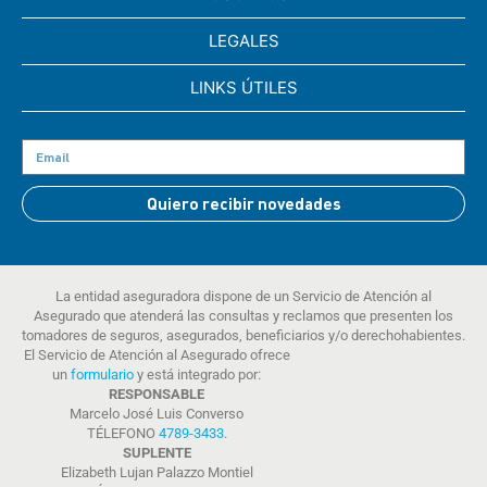
LEGALES
LINKS ÚTILES
Quiero recibir novedades
La entidad aseguradora dispone de un Servicio de Atención al
Asegurado que atenderá las consultas y reclamos que presenten los
tomadores de seguros, asegurados, beneficiarios y/o derechohabientes.
El Servicio de Atención al Asegurado ofrece
un
formulario
y está integrado por:
RESPONSABLE
Marcelo José Luis Converso
TÉLEFONO
4789-3433
.
SUPLENTE
Elizabeth Lujan Palazzo Montiel