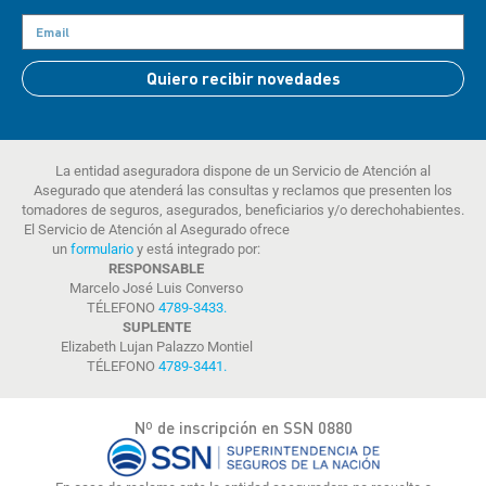
Quiero recibir novedades
La entidad aseguradora dispone de un Servicio de Atención al
Asegurado que atenderá las consultas y reclamos que presenten los
tomadores de seguros, asegurados, beneficiarios y/o derechohabientes.
El Servicio de Atención al Asegurado ofrece
un
formulario
y está integrado por:
RESPONSABLE
Marcelo José Luis Converso
TÉLEFONO
4789-3433
.
SUPLENTE
Elizabeth Lujan Palazzo Montiel
TÉLEFONO
4789-3441
.
Nº de inscripción en SSN 0880