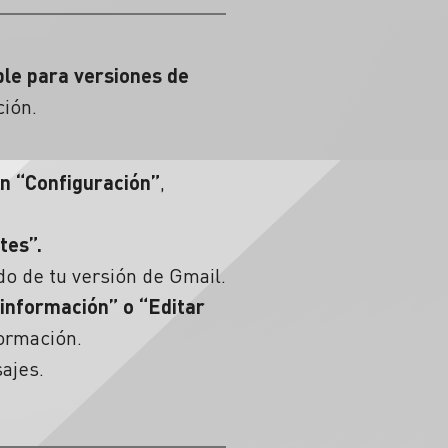
ble para versiones de
ción.
n “
Configuración
”
,
tes”.
do de tu versión de Gmail.
 información” o “Editar
formación.
ajes.