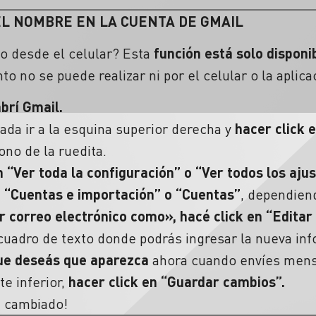
EL NOMBRE EN LA CUENTA DE GMAIL
o desde el celular?
Esta
función está solo disponi
o no se puede realizar ni por el celular o la aplica
brí Gmail.
rada
ir a la esquina superior derecha y
hacer click e
cono de la ruedita.
n “Ver toda la
configuración
” o “Ver todos los ajus
 “Cuentas e importación” o “Cuentas”
, dependien
ar
correo
electrónico como», hacé click en “Editar
 cuadro de texto donde podrás ingresar la nueva in
e deseás que aparezca
ahora cuando envíes mens
te inferior,
hacer click en “Guardar cambios”.
e cambiado!