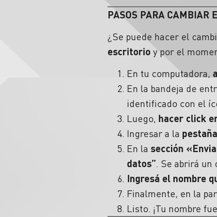
PASOS PARA CAMBIAR 
¿Se puede hacer el cambi
escritorio
y por el moment
En tu computadora,
a
En la
bandeja de ent
identificado con el í
Luego,
hacer click e
Ingresar a la
pestaña
En la
sección «Envi
datos”
. Se abrirá un
Ingresá el
nombre
qu
Finalmente, en la par
Listo. ¡Tu nombre fu