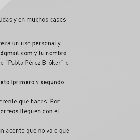
álidas y en muchos casos
para un uso personal y
z@gmail.com
y tu
nombre
re “Pablo Pérez Bróker” o
eto (primero y segundo
ferente que hacés. Por
correos lleguen con el
un acento que no va o que