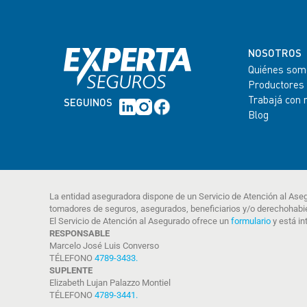
NOSOTROS
Quiénes som
Productores
Trabajá con 
SEGUINOS
Blog
La entidad aseguradora dispone de un Servicio de Atención al Ase
tomadores de seguros, asegurados, beneficiarios y/o derechohabi
El Servicio de Atención al Asegurado ofrece un
formulario
y está in
RESPONSABLE
Marcelo José Luis Converso
TÉLEFONO
4789-3433
.
SUPLENTE
Elizabeth Lujan Palazzo Montiel
TÉLEFONO
4789-3441
.