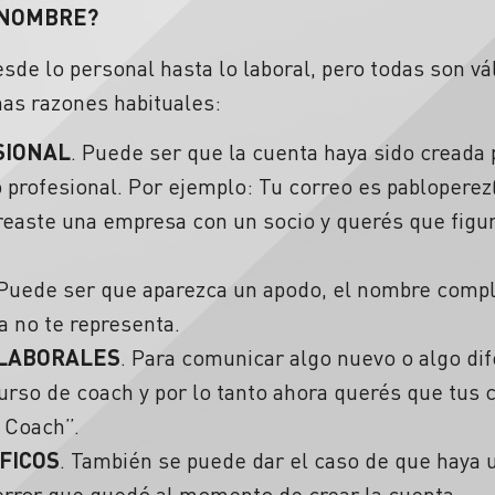
 NOMBRE?
sde lo personal hasta lo laboral, pero todas son v
as razones habituales:
SIONAL
. Puede ser que la cuenta haya sido creada 
profesional. Por ejemplo: Tu correo es
pablopere
reaste una empresa con un socio y querés que figu
Puede ser que aparezca un apodo, el nombre compl
a no te representa.
 LABORALES
. Para comunicar algo nuevo o algo di
curso de coach y por lo tanto ahora querés que tus 
 Coach”.
FICOS
. También se puede dar el caso de que haya 
 error que quedó al momento de crear la cuenta.