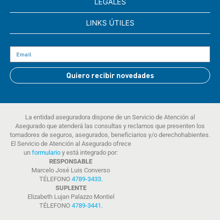
LEGALES
LINKS ÚTILES
Quiero recibir novedades
La entidad aseguradora dispone de un Servicio de Atención al
Asegurado que atenderá las consultas y reclamos que presenten los
tomadores de seguros, asegurados, beneficiarios y/o derechohabientes.
El Servicio de Atención al Asegurado ofrece
un
formulario
y está integrado por:
RESPONSABLE
Marcelo José Luis Converso
TÉLEFONO
4789-3433
.
SUPLENTE
Elizabeth Lujan Palazzo Montiel
TÉLEFONO
4789-3441
.