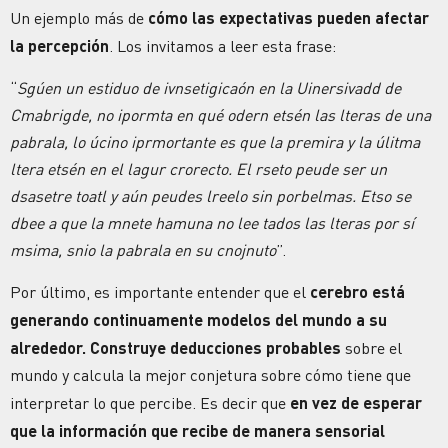
Un ejemplo más de
cómo las expectativas pueden afectar
la percepción
. Los invitamos a leer esta frase:
“
Sgúen un estiduo de ivnsetigicaón en la Uinersivadd de
Cmabrigde, no ipormta en qué odern etsén las lteras de una
pabrala, lo úcino iprmortante es que la premira y la úlitma
ltera etsén en el lagur crorecto. El rseto peude ser un
dsasetre toatl y aún peudes lreelo sin porbelmas. Etso se
dbee a que la mnete hamuna no lee tados las lteras por sí
msima, snio la pabrala en su cnojnuto
”.
Por último, es importante entender que el
cerebro está
generando continuamente modelos del mundo a su
alrededor.
Construye deducciones probables
sobre el
mundo y calcula la mejor conjetura sobre cómo tiene que
interpretar lo que percibe. Es decir que
en vez de esperar
que la información que recibe de manera sensorial