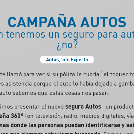
CAMPAÑA AUTOS
n tenemos un seguro para aut
¿no?
Autos
,
Info Experta
e llamó para ver si su póliza le cubría “el toquecit
s asistencia porque el auto lo había dejado a gamb
auto sabemos que estas cosas nos pasan.
dimos presentar el nuevo
seguro Autos
–un product
aña 360°
(en televisión, radio, medios digitales, vía
anas donde las personas puedan identificarse y s
tura que siempre estuvieron buscando.