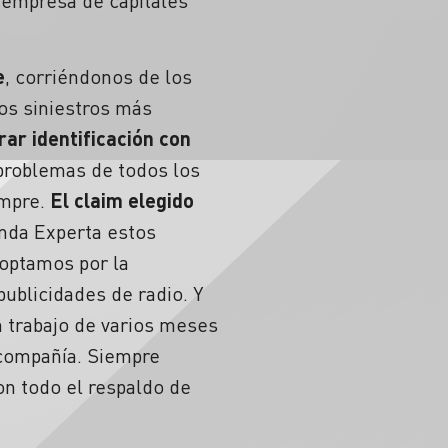
empresa de capitales
e
, corriéndonos de los
los siniestros más
rar identificación con
roblemas de todos los
empre.
El claim elegido
inda Experta estos
 optamos por la
publicidades de radio. Y
n trabajo de varios meses
 compañía. Siempre
n todo el respaldo de