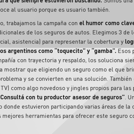
Somos una 
oce al usuario porque es usuario también.
, trabajamos la campaña con
el humor como clav
dicionales de los seguros de autos. Elegimos 3 de 
cial, asistencia) para representar la cobertura y
log
 los argentinos como “toquecito” y “gamba”.
Esos p
pañía con trayectoria y respaldo, los soluciona si
ra mostrar que eligiendo un seguro como el que br
problema y se convierten en una solución. También
y TV) como algo novedoso y jingles propios para las 
“Consultá con tu productor asesor de seguros”
. U
o donde estuvieron participando varias áreas de la
s mejores herramientas para ofrecer este seguro co