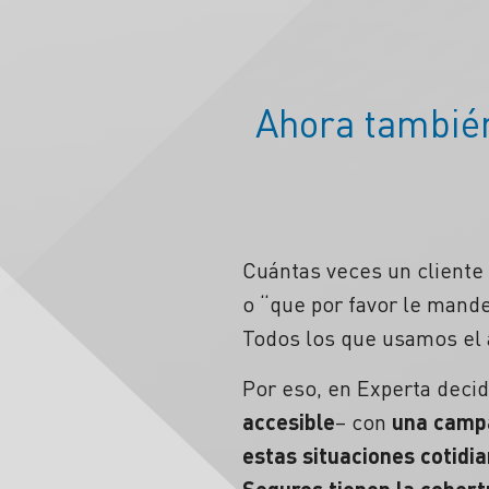
Ahora tambié
Cuántas veces un cliente t
o “que por favor le mande
Todos los que usamos el 
Por eso, en Experta deci
accesible
– con
una camp
estas situaciones cotidi
Seguros tienen la cober