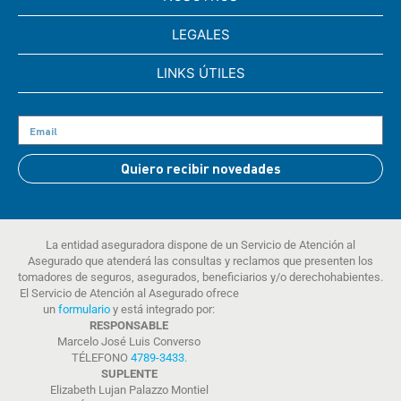
LEGALES
LINKS ÚTILES
Quiero recibir novedades
La entidad aseguradora dispone de un Servicio de Atención al
Asegurado que atenderá las consultas y reclamos que presenten los
tomadores de seguros, asegurados, beneficiarios y/o derechohabientes.
El Servicio de Atención al Asegurado ofrece
un
formulario
y está integrado por:
RESPONSABLE
Marcelo José Luis Converso
TÉLEFONO
4789-3433
.
SUPLENTE
Elizabeth Lujan Palazzo Montiel