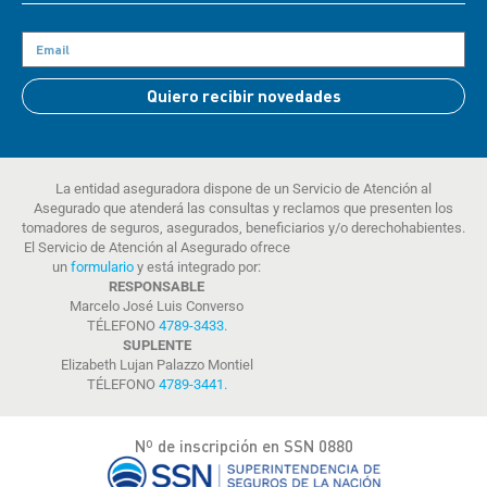
Quiero recibir novedades
La entidad aseguradora dispone de un Servicio de Atención al
Asegurado que atenderá las consultas y reclamos que presenten los
tomadores de seguros, asegurados, beneficiarios y/o derechohabientes.
El Servicio de Atención al Asegurado ofrece
un
formulario
y está integrado por:
RESPONSABLE
Marcelo José Luis Converso
TÉLEFONO
4789-3433
.
SUPLENTE
Elizabeth Lujan Palazzo Montiel
TÉLEFONO
4789-3441
.
Nº de inscripción en SSN 0880