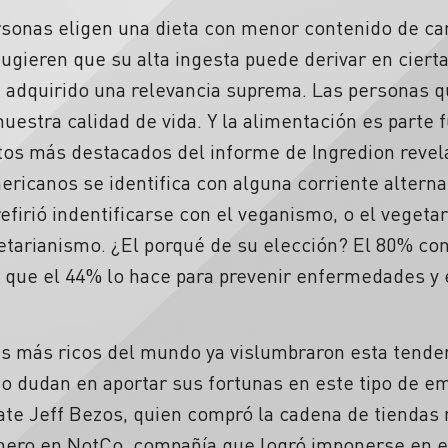
sonas eligen una dieta con menor contenido de ca
ugieren que su alta ingesta puede derivar en cier
ha adquirido una relevancia suprema. Las personas 
nuestra calidad de vida. Y la alimentación es parte
ntos más destacados del informe de Ingredion revel
ericanos se identifica con alguna corriente alterna
firió indentificarse con el veganismo, o el vegetar
cetarianismo. ¿El porqué de su elección? El 80% co
 que el 44% lo hace para prevenir enfermedades y 
 más ricos del mundo ya vislumbraron esta tenden
no dudan en aportar sus fortunas en este tipo de e
ate Jeff Bezos, quien compró la cadena de tiendas 
nero en NotCo, compañía que logró imponerse en e