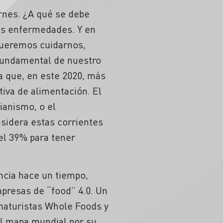
rnes. ¿A qué se debe
tas enfermedades. Y en
queremos cuidarnos,
 fundamental de nuestro
a que, en este 2020, más
tiva de alimentación. El
ianismo, o el
nsidera estas corrientes
el 39% para tener
cia hace un tiempo,
mpresas de “food” 4.0. Un
naturistas Whole Foods y
l mapa mundial por su