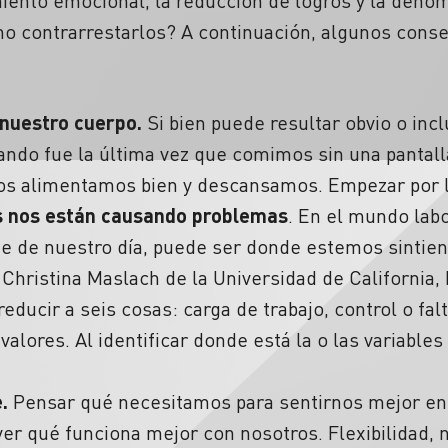
iento emocional, la reducción de logros y la deno
o contrarrestarlos? A continuación, algunos conse
nuestro cuerpo.
Si bien puede resultar obvio o inc
ndo fue la última vez que comimos sin una pantall
nos alimentamos bien y descansamos. Empezar por l
as nos están causando problemas
. En el mundo labo
te de nuestro día, puede ser donde estemos sinti
 Christina Maslach de la Universidad de California,
educir a seis cosas: carga de trabajo, control o fa
alores. Al identificar donde está la o las variable
.
Pensar qué necesitamos para sentirnos mejor en 
ver qué funciona mejor con nosotros. Flexibilidad, 