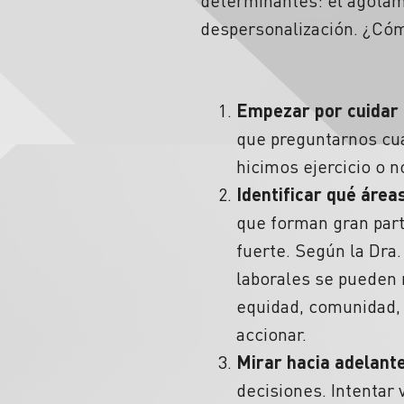
determinantes: el agotam
despersonalización. ¿Cóm
Empezar por cuidar 
que preguntarnos cua
hicimos ejercicio o 
Identificar qué áre
que forman gran par
fuerte. Según la Dra.
laborales se pueden r
equidad, comunidad, v
accionar.
Mirar hacia adelante
decisiones. Intentar 