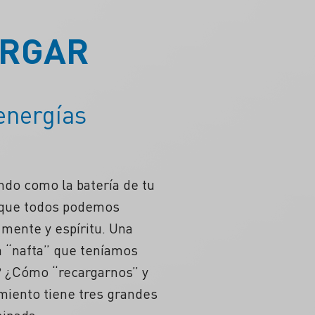
ARGAR
energías
ndo como la batería de tu
n que todos podemos
 mente y espíritu. Una
 “nafta” que teníamos
n? ¿Cómo “recargarnos” y
miento tiene tres grandes