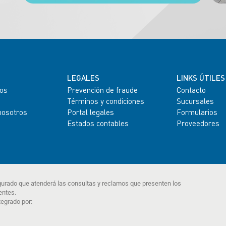
LEGALES
LINKS ÚTILES
os
Prevención de fraude
Contacto
Términos y condiciones
Sucursales
nosotros
Portal legales
Formularios
Estados contables
Proveedores
gurado que atenderá las consultas y reclamos que presenten los
entes.
tegrado por: