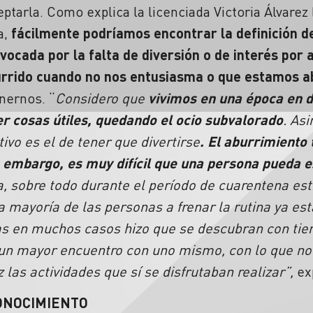
ptarla. Como explica la licenciada Victoria Álvarez 
a,
fácilmente podríamos encontrar la definición d
vocada por la falta de diversión o de interés por a
urrido cuando no nos entusiasma o que estamos a
nernos. “
Considero que
vivimos en una época en d
er cosas útiles, quedando el ocio subvalorado
. As
ivo es el de tener que divertirse
. El aburrimiento
n embargo, es muy difícil que una persona pueda 
, sobre todo durante el período de cuarentena est
a mayoría de las personas a frenar la rutina ya es
s en muchos casos hizo que se descubran con ti
n mayor encuentro con uno mismo, con lo que no 
z las actividades que sí se disfrutaban realizar”,
ex
ONOCIMIENTO