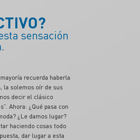
CTIVO?
esta sensación
.
n mayoría recuerda haberla
, la solemos oír de sus
os decir el clásico
as”. Ahora: ¿Qué pasa con
ómoda? ¿Le damos lugar?
estar haciendo cosas todo
puesta, dar lugar a esta