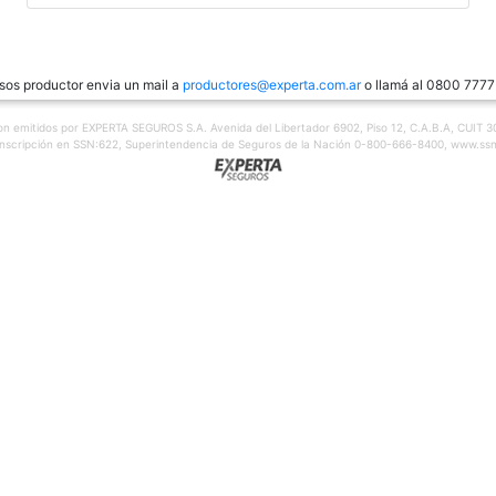
 sos productor envia un mail a
productores@experta.com.ar
o llamá al 0800 7777
on emitidos por EXPERTA SEGUROS S.A. Avenida del Libertador 6902, Piso 12, C.A.B.A, CUIT 
inscripción en SSN:622, Superintendencia de Seguros de la Nación 0-800-666-8400, www.ssn