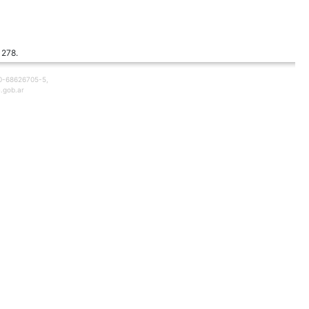
 278.
30-68626705-5,
.gob.ar